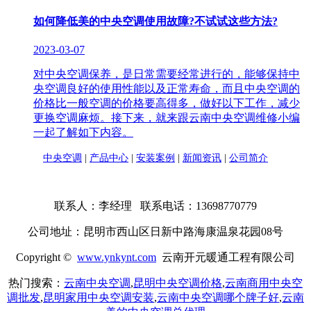
如何降低美的中央空调使用故障?不试试这些方法?
2023-03-07
对中央空调保养，是日常需要经常进行的，能够保持中
央空调良好的使用性能以及正常寿命，而且中央空调的
价格比一般空调的价格要高得多，做好以下工作，减少
更换空调麻烦。接下来，就来跟云南中央空调维修小编
一起了解如下内容。
中央空调
|
产品中心
|
安装案例
|
新闻资讯
|
公司简介
联系人：李经理 联系电话：13698770779
公司地址：昆明市西山区日新中路海康温泉花园08号
Copyright ©
www.ynkynt.com
云南开元暖通工程有限公司
热门搜索：
云南中央空调
,
昆明中央空调价格
,
云南商用中央空
调批发
,
昆明家用中央空调安装
,
云南中央空调哪个牌子好
,
云南