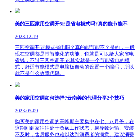
美的三匹家用空调开5E是省电模式吗?真的能节能不
2023-12-19
三匹空调开5E模式省电吗？真的能节能不？是的，一般
现在空调都是带智能化的功能，也就是可以给大家省电
省钱，不过三匹空调开5E其实就是一个节能省电的模
式，舒适节能模式是电脑板自动的设置一个编码，所以
就不是什么故障代码。
美的家用空调如何选择?云南美的代理分享2个技巧
2023-05-09
购买美的家用空调的高峰期主要集中在七、八月份，在
这期间商家往往处于负额工作状态，易导致运输、安装
不及时，售后服务也难以达到消费者的满意。建议消费