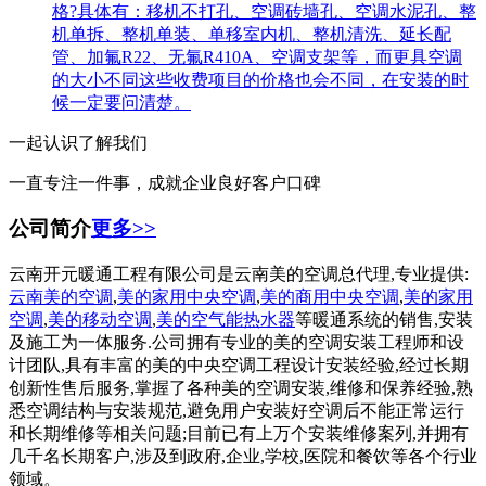
格?具体有：移机不打孔、空调砖墙孔、空调水泥孔、整
机单拆、整机单装、单移室内机、整机清洗、延长配
管、加氟R22、无氟R410A、空调支架等，而更具空调
的大小不同这些收费项目的价格也会不同，在安装的时
候一定要问清楚。
一起认识了解我们
一直专注一件事，成就企业良好客户口碑
公司简介
更多>>
云南开元暖通工程有限公司是云南美的空调总代理,专业提供:
云南美的空调
,
美的家用中央空调
,
美的商用中央空调
,
美的家用
空调
,
美的移动空调
,
美的空气能热水器
等暖通系统的销售,安装
及施工为一体服务.公司拥有专业的美的空调安装工程师和设
计团队,具有丰富的美的中央空调工程设计安装经验,经过长期
创新性售后服务,掌握了各种美的空调安装,维修和保养经验,熟
悉空调结构与安装规范,避免用户安装好空调后不能正常运行
和长期维修等相关问题;目前已有上万个安装维修案列,并拥有
几千名长期客户,涉及到政府,企业,学校,医院和餐饮等各个行业
领域。