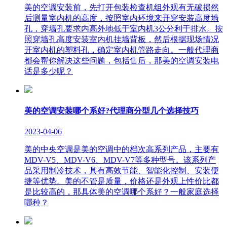
美的空调安装前，先打开包装检查机组外观有无破损然
后测量室内机的高度，按照室内环境来开穿安装高度墙
孔，穿墙孔要求内高外地低于室内机3公分利于排水。按
照穿墙孔高度安装室内机挂墙背板，然后根据现场情况
开室内机的塑料孔，确定室内机管路走向。一般代理商
都会帮你解决这些问题，包括售后，那美的空调安装电
话是多少呢？
美的空调安装哪个系好?代理商分型几个选择技巧
2023-04-06
美的中央空调是美的空调中的档次高系列产品，主要有
MDV-V5、MDV-V6、MDV-V7等多种型号。该系列产
品采用制冷技术，具有高效节能、智能化控制、安装便
捷等优势。美的不管是质量，价格还是外观上性价比都
是比较高的，那具体美的空调哪个系好？一般家庭选择
哪种？