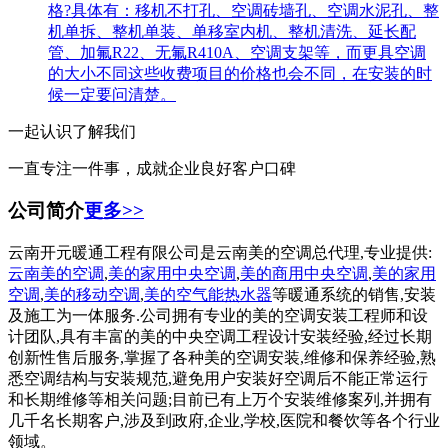
格?具体有：移机不打孔、空调砖墙孔、空调水泥孔、整
机单拆、整机单装、单移室内机、整机清洗、延长配
管、加氟R22、无氟R410A、空调支架等，而更具空调
的大小不同这些收费项目的价格也会不同，在安装的时
候一定要问清楚。
一起认识了解我们
一直专注一件事，成就企业良好客户口碑
公司简介
更多>>
云南开元暖通工程有限公司是云南美的空调总代理,专业提供:
云南美的空调
,
美的家用中央空调
,
美的商用中央空调
,
美的家用
空调
,
美的移动空调
,
美的空气能热水器
等暖通系统的销售,安装
及施工为一体服务.公司拥有专业的美的空调安装工程师和设
计团队,具有丰富的美的中央空调工程设计安装经验,经过长期
创新性售后服务,掌握了各种美的空调安装,维修和保养经验,熟
悉空调结构与安装规范,避免用户安装好空调后不能正常运行
和长期维修等相关问题;目前已有上万个安装维修案列,并拥有
几千名长期客户,涉及到政府,企业,学校,医院和餐饮等各个行业
领域。