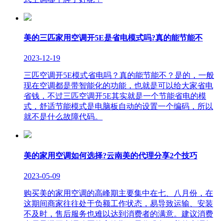
美的三匹家用空调开5E是省电模式吗?真的能节能不
2023-12-19
三匹空调开5E模式省电吗？真的能节能不？是的，一般
现在空调都是带智能化的功能，也就是可以给大家省电
省钱，不过三匹空调开5E其实就是一个节能省电的模
式，舒适节能模式是电脑板自动的设置一个编码，所以
就不是什么故障代码。
美的家用空调如何选择?云南美的代理分享2个技巧
2023-05-09
购买美的家用空调的高峰期主要集中在七、八月份，在
这期间商家往往处于负额工作状态，易导致运输、安装
不及时，售后服务也难以达到消费者的满意。建议消费