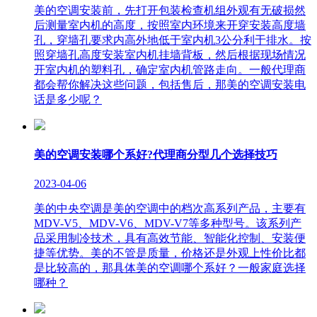
美的空调安装前，先打开包装检查机组外观有无破损然
后测量室内机的高度，按照室内环境来开穿安装高度墙
孔，穿墙孔要求内高外地低于室内机3公分利于排水。按
照穿墙孔高度安装室内机挂墙背板，然后根据现场情况
开室内机的塑料孔，确定室内机管路走向。一般代理商
都会帮你解决这些问题，包括售后，那美的空调安装电
话是多少呢？
美的空调安装哪个系好?代理商分型几个选择技巧
2023-04-06
美的中央空调是美的空调中的档次高系列产品，主要有
MDV-V5、MDV-V6、MDV-V7等多种型号。该系列产
品采用制冷技术，具有高效节能、智能化控制、安装便
捷等优势。美的不管是质量，价格还是外观上性价比都
是比较高的，那具体美的空调哪个系好？一般家庭选择
哪种？