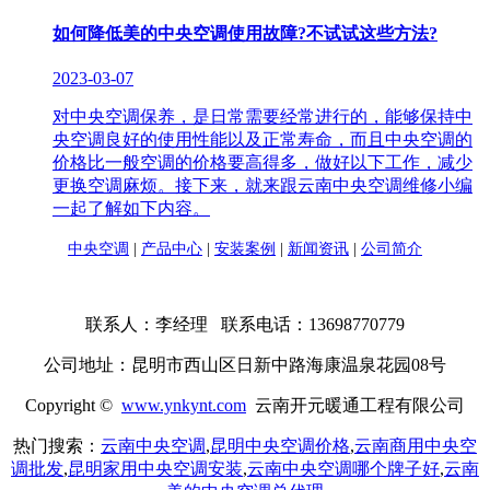
如何降低美的中央空调使用故障?不试试这些方法?
2023-03-07
对中央空调保养，是日常需要经常进行的，能够保持中
央空调良好的使用性能以及正常寿命，而且中央空调的
价格比一般空调的价格要高得多，做好以下工作，减少
更换空调麻烦。接下来，就来跟云南中央空调维修小编
一起了解如下内容。
中央空调
|
产品中心
|
安装案例
|
新闻资讯
|
公司简介
联系人：李经理 联系电话：13698770779
公司地址：昆明市西山区日新中路海康温泉花园08号
Copyright ©
www.ynkynt.com
云南开元暖通工程有限公司
热门搜索：
云南中央空调
,
昆明中央空调价格
,
云南商用中央空
调批发
,
昆明家用中央空调安装
,
云南中央空调哪个牌子好
,
云南