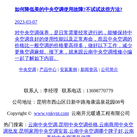
如何降低美的中央空调使用故障?不试试这些方法?
2023-03-07
对中央空调保养，是日常需要经常进行的，能够保持中
央空调良好的使用性能以及正常寿命，而且中央空调的
价格比一般空调的价格要高得多，做好以下工作，减少
更换空调麻烦。接下来，就来跟云南中央空调维修小编
一起了解如下内容。
中央空调
|
产品中心
|
安装案例
|
新闻资讯
|
公司简介
联系人：李经理 联系电话：13698770779
公司地址：昆明市西山区日新中路海康温泉花园08号
Copyright ©
www.ynkynt.com
云南开元暖通工程有限公司
热门搜索：
云南中央空调
,
昆明中央空调价格
,
云南商用中央空
调批发
,
昆明家用中央空调安装
,
云南中央空调哪个牌子好
,
云南