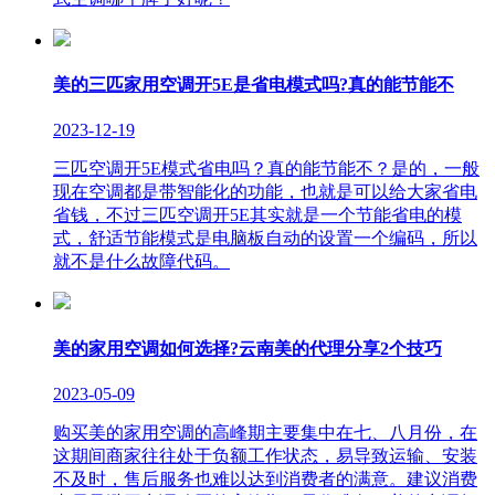
美的三匹家用空调开5E是省电模式吗?真的能节能不
2023-12-19
三匹空调开5E模式省电吗？真的能节能不？是的，一般
现在空调都是带智能化的功能，也就是可以给大家省电
省钱，不过三匹空调开5E其实就是一个节能省电的模
式，舒适节能模式是电脑板自动的设置一个编码，所以
就不是什么故障代码。
美的家用空调如何选择?云南美的代理分享2个技巧
2023-05-09
购买美的家用空调的高峰期主要集中在七、八月份，在
这期间商家往往处于负额工作状态，易导致运输、安装
不及时，售后服务也难以达到消费者的满意。建议消费