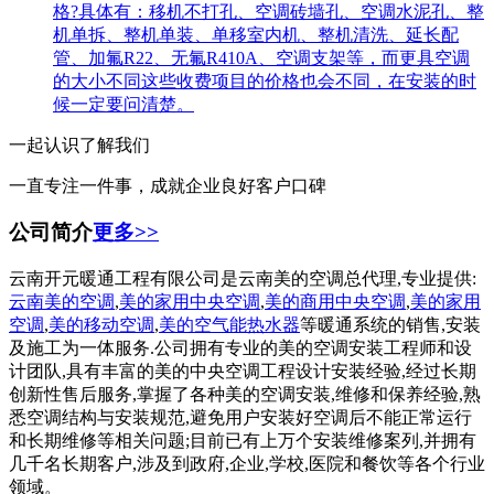
格?具体有：移机不打孔、空调砖墙孔、空调水泥孔、整
机单拆、整机单装、单移室内机、整机清洗、延长配
管、加氟R22、无氟R410A、空调支架等，而更具空调
的大小不同这些收费项目的价格也会不同，在安装的时
候一定要问清楚。
一起认识了解我们
一直专注一件事，成就企业良好客户口碑
公司简介
更多>>
云南开元暖通工程有限公司是云南美的空调总代理,专业提供:
云南美的空调
,
美的家用中央空调
,
美的商用中央空调
,
美的家用
空调
,
美的移动空调
,
美的空气能热水器
等暖通系统的销售,安装
及施工为一体服务.公司拥有专业的美的空调安装工程师和设
计团队,具有丰富的美的中央空调工程设计安装经验,经过长期
创新性售后服务,掌握了各种美的空调安装,维修和保养经验,熟
悉空调结构与安装规范,避免用户安装好空调后不能正常运行
和长期维修等相关问题;目前已有上万个安装维修案列,并拥有
几千名长期客户,涉及到政府,企业,学校,医院和餐饮等各个行业
领域。