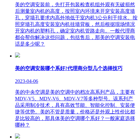
美的空调安装前，先打开包装检查机组外观有无破损然
后测量室内机的高度，按照室内环境来开穿安装高度墙
孔，穿墙孔要求内高外地低于室内机3公分利于排水。按
照穿墙孔高度安装室内机挂墙背板，然后根据现场情况
开室内机的塑料孔，确定室内机管路走向。一般代理商
都会帮你解决这些问题，包括售后，那美的空调安装电
话是多少呢？
美的空调安装哪个系好?代理商分型几个选择技巧
2023-04-06
美的中央空调是美的空调中的档次高系列产品，主要有
MDV-V5、MDV-V6、MDV-V7等多种型号。该系列产
品采用制冷技术，具有高效节能、智能化控制、安装便
捷等优势。美的不管是质量，价格还是外观上性价比都
是比较高的，那具体美的空调哪个系好？一般家庭选择
哪种？